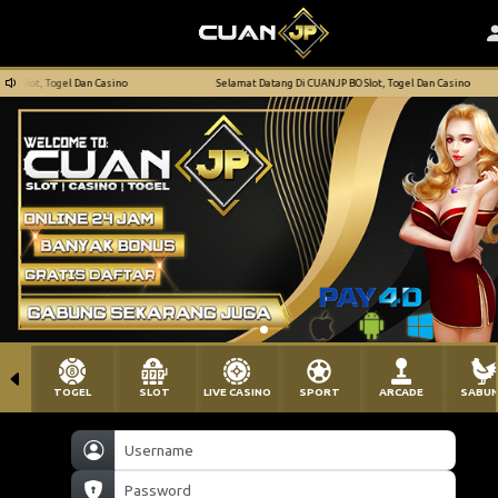
lot, Togel Dan Casino
Selamat Datang Di CUANJP BO Slot, Togel Dan Casino
TOGEL
SLOT
LIVE CASINO
SPORT
ARCADE
SABU