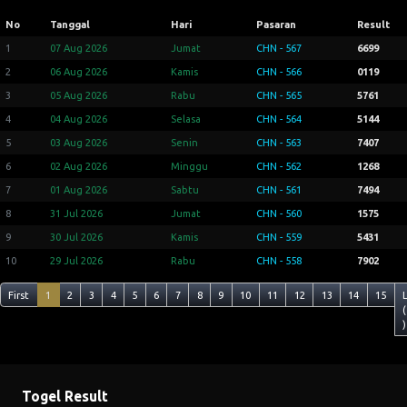
No
Tanggal
Hari
Pasaran
Result
1
07 Aug 2026
Jumat
CHN - 567
6699
2
06 Aug 2026
Kamis
CHN - 566
0119
3
05 Aug 2026
Rabu
CHN - 565
5761
4
04 Aug 2026
Selasa
CHN - 564
5144
5
03 Aug 2026
Senin
CHN - 563
7407
6
02 Aug 2026
Minggu
CHN - 562
1268
7
01 Aug 2026
Sabtu
CHN - 561
7494
8
31 Jul 2026
Jumat
CHN - 560
1575
9
30 Jul 2026
Kamis
CHN - 559
5431
10
29 Jul 2026
Rabu
CHN - 558
7902
First
1
2
3
4
5
6
7
8
9
10
11
12
13
14
15
(
)
Togel Result