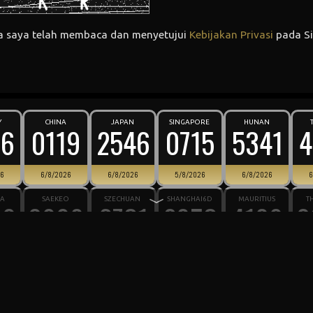
a saya telah membaca dan menyetujui
Kebijakan Privasi
pada Sit
Y
CHINA
JAPAN
SINGAPORE
HUNAN
16
0119
2546
0715
5341
4
26
6/8/2026
6/8/2026
5/8/2026
6/8/2026
6
IA
SAEKEO
SZECHUAN
SHANGHAI6D
MAURITIUS
T
49
0998
6731
2853
4189
0
26
6/8/2026
6/8/2026
6/8/2026
6/8/2026
6