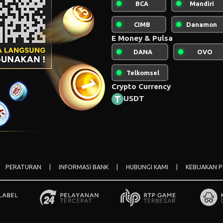
Bank Lokal
BCA
Mandiri
CIMB
Danamon
E Money & Pulsa
DANA
OVO
Telkomsel
Crypto Currency
USDT
PERATURAN
|
INFORMASI BANK
|
HUBUNGI KAMI
|
KEBIJAKAN P