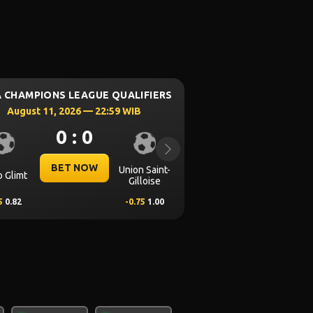
LEAGUE QUALIFIERS
E-FOOTBALL F24 ELITE CLUB FRIEN
026 — 22:59 WIB
August 7, 2026 — 06:15 WIB
 : 0
1 : 1
Next
T NOW
BET NOW
Union Saint-
e-Borussia
e-Everto
Gilloise
Dortmund
-0.75
1.00
0.00
0.28
0.00
-0.5