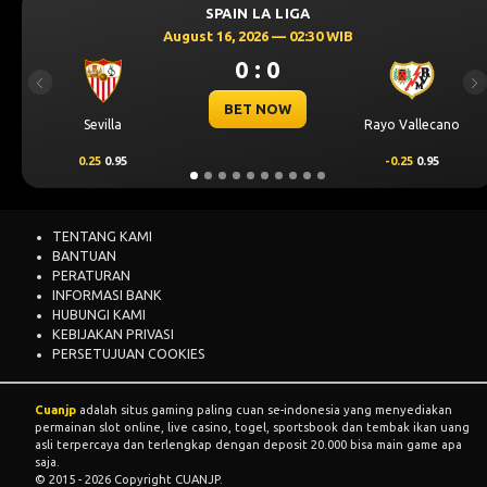
SPAIN LA LIGA
August 16, 2026 — 02:30 WIB
0 : 0
Previous
Ne
BET NOW
Sevilla
Rayo Vallecano
A
0.25
0.95
-0.25
0.95
0
TENTANG KAMI
BANTUAN
PERATURAN
INFORMASI BANK
HUBUNGI KAMI
KEBIJAKAN PRIVASI
PERSETUJUAN COOKIES
Cuanjp
adalah situs gaming paling cuan se-indonesia yang menyediakan
permainan slot online, live casino, togel, sportsbook dan tembak ikan uang
asli terpercaya dan terlengkap dengan deposit 20.000 bisa main game apa
saja.
© 2015 - 2026 Copyright CUANJP.