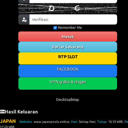
Remember Me
Masuk
Daftar Sekarang
RTP SLOT
FACEBOOK
VPN gratis & ringan
Desktop
Wap
Hasil Keluaran
JAPAN
Website:
www.japanpools.online
, Hari:
Setiap Hari
, Tutup:
16:55 WIB
, R
17:20 WIB