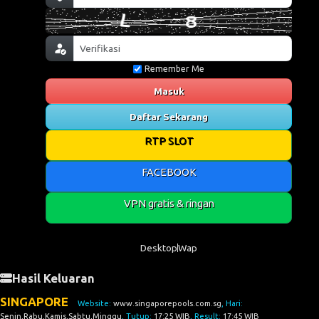
Remember Me
Masuk
Daftar Sekarang
RTP SLOT
FACEBOOK
VPN gratis & ringan
Desktop
Wap
Hasil Keluaran
SINGAPORE
Website:
www.singaporepools.com.sg
, Hari:
Senin,Rabu,Kamis,Sabtu,Minggu
, Tutup:
17:25 WIB
, Result:
17:45 WIB