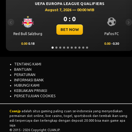
PA LEAGUE QUALIFIERS
UEFA EUROPA
 7, 2026 — 00:00 WIB
August 7
0 : 0
Previous
Ne
BET NOW
Pafos FC
Benfica
0.00
-0.30
0.25
0.52
TENTANG KAMI
BANTUAN
PERATURAN
INFORMASI BANK
HUBUNGI KAMI
KEBIJAKAN PRIVASI
PERSETUJUAN COOKIES
Cuanjp
adalah situs gaming paling cuan se-indonesia yang menyediakan
permainan slot online, live casino, togel, sportsbook dan tembak ikan uang
asli terpercaya dan terlengkap dengan deposit 20.000 bisa main game apa
saja.
© 2015 - 2026 Copyright CUANJP.