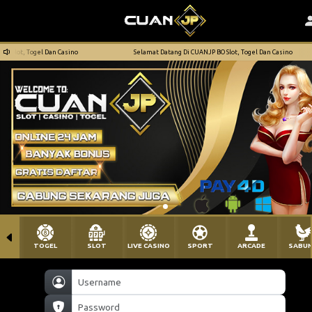
ot, Togel Dan Casino
Selamat Datang Di CUANJP BO Slot, Togel Dan Casino
TOGEL
SLOT
LIVE CASINO
SPORT
ARCADE
SABU