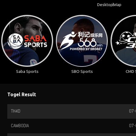
Desktop
Wap
Saba Sports
SBO Sports
CMD 
Togel Result
TH4D
07-
CAMBODIA
07-