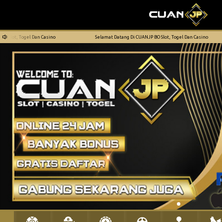
t, Togel Dan Casino
Selamat Datang Di CUANJP BO Slot, Togel Dan Casino