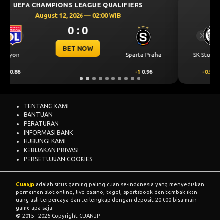
UEFA CHAMPIONS LEAGUE QUALIFIERS
August 12, 2026 — 01:30 WIB
0 : 0
Previous
Next
BET NOW
SK Sturm Graz
Fenerbahce
-0.5
0.95
0.5
0.87
TENTANG KAMI
BANTUAN
PERATURAN
INFORMASI BANK
HUBUNGI KAMI
KEBIJAKAN PRIVASI
PERSETUJUAN COOKIES
Cuanjp
adalah situs gaming paling cuan se-indonesia yang menyediakan
permainan slot online, live casino, togel, sportsbook dan tembak ikan
uang asli terpercaya dan terlengkap dengan deposit 20.000 bisa main
game apa saja.
© 2015 - 2026 Copyright CUANJP.