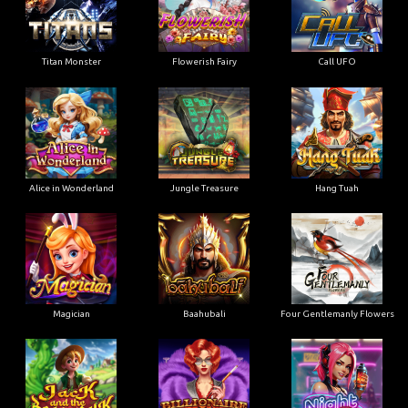
Titan Monster
Flowerish Fairy
Call UFO
Alice in Wonderland
Jungle Treasure
Hang Tuah
Magician
Baahubali
Four Gentlemanly Flowers