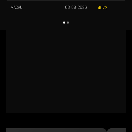
MACAU
08-08-2026
LIBER
4072