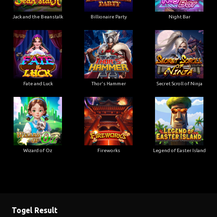
Jack and the Beanstalk
Billionaire Party
Night Bar
Fate and Luck
Thor's Hammer
Secret Scroll of Ninja
Wizard of Oz
Fireworks
Legend of Easter Island
Togel Result