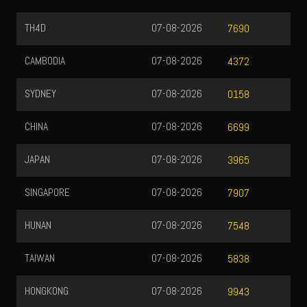
TH4D
07-08-2026
TOTO
7690
CAMBODIA
07-08-2026
HK S
4372
SYDNEY
07-08-2026
MALA
0158
CHINA
07-08-2026
SAEK
6699
JAPAN
07-08-2026
SZEC
3965
SINGAPORE
07-08-2026
SHAN
7907
HUNAN
07-08-2026
MAUR
7548
TAIWAN
07-08-2026
THAI
5838
HONGKONG
07-08-2026
GUIN
9943